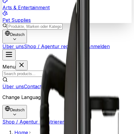
Arts & Entertainment
Pet Supplies
Deutsch
Über uns
Shop / Agentur registrieren
Anmelden
Menu
Über uns
Contact Us
Change Language
Deutsch
Shop / Agentur registrieren
Anmelden
Home