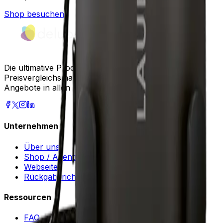
Shop besuchen
Die ultimative Produktsuche und
Preisvergleichsmaschine. Finden Sie die besten
Angebote in allen Geschäften.
Unternehmen
Über uns
Shop / Agentur registrieren
Webseite
Rückgaberichtlinie
Ressourcen
FAQ