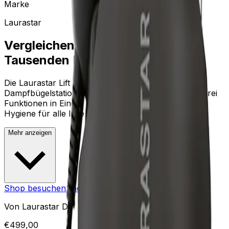
Marke
Laurastar
Vergleichen Sie Preise von
Tausenden Händlern sofort
Die Laurastar Lift Xtra Titan ist eine tragbare
Dampfbügelstation neuester Generation, die Ihnen drei
Funktionen in Einem bietet: Bügeln, Entknittern und
Hygiene für alle Ihre Textilien. Ihr Hygiene-D...
Mehr anzeigen
Shop besuchen
Shop besuchen
Von
Laurastar DE
€
499,00