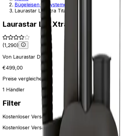
Bügeleisen & -systeme
Laurastar Lift Xtra Titan
Laurastar Lift Xtra Titan
(
1,290
)
Von
Laurastar DE
€
499,00
Preise vergleichen
1
Händler
Filter
Kostenloser Versand
Kostenloser Versand